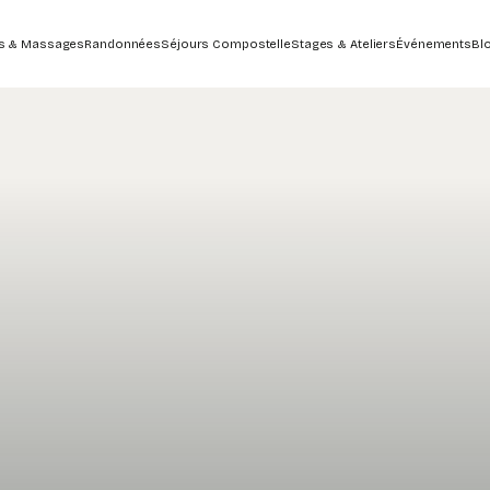
s & Massages
Randonnées
Séjours Compostelle
Stages & Ateliers
Événements
Bl