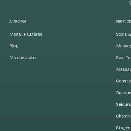
À PROPOS
SERVICE
Magali Faugères
Soins 
Blog
Massag
Me contacter
Soin T
Massag
Constel
Randon
Séjour
Chemin
Stages 