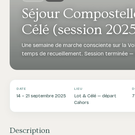
Séjour Compostell
Célé (session 202
Une semaine de marche consciente sur la Voi
temps de recueillement. Session terminée — 
DATE
LIEU
D
14 – 21 septembre 2025
Lot & Célé — départ
7
Cahors
Description