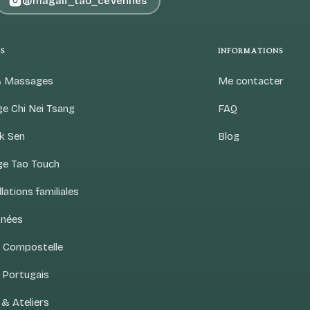
@magali_tao_cevennes
S
INFORMATIONS
& Massages
Me contacter
e Chi Nei Tsang
FAQ
ok Sen
Blog
e Tao Touch
lations familiales
nées
s Compostelle
 Portugais
& Ateliers