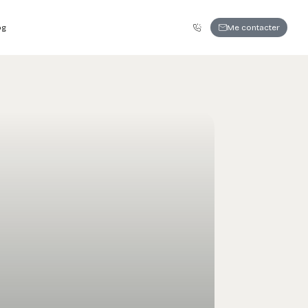
06 86 63 79 28
Me contacter
og