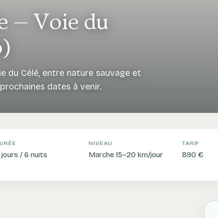
e — Voie du
5)
e du Célé, entre nature sauvage et
prochaines dates à venir.
URÉE
NIVEAU
TARIF
 jours / 6 nuits
Marche 15–20 km/jour
890 €