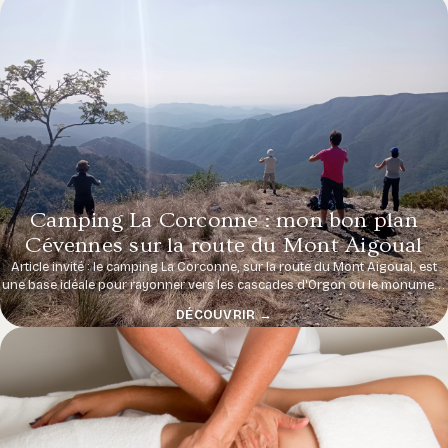
Camping La Corconne : mon bon plan
Cévennes sur la route du Mont Aigoual
Article invité : le camping La Corconne, sur la route du Mont Aigoual, est
une base idéale pour rayonner vers les cascades d'Orgon ou le monument
André Chamson — et y retrouver parfois Magali pour un massage.
DÉCOUVRIR →