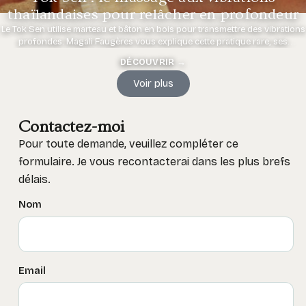
thaïlandaises pour relâcher en profondeur
Le Tok Sen utilise marteau et bâton en bois pour transmettre des vibrations
profondes. Magali Faugères vous explique cette pratique rare, ses
bienfaits et ce qu'elle change dans le corps.
DÉCOUVRIR →
Voir plus
Contactez-moi
Pour toute demande, veuillez compléter ce
formulaire. Je vous recontacterai dans les plus brefs
délais.
Nom
Email