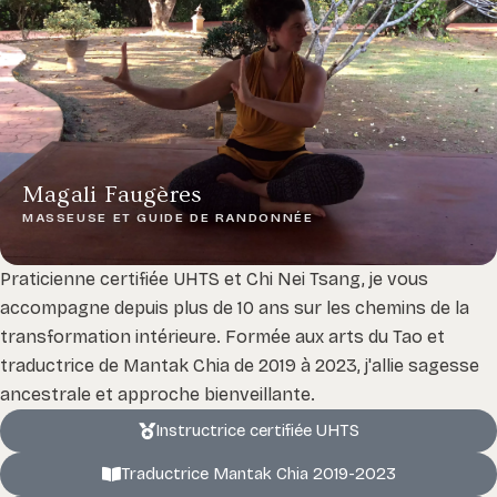
Magali Faugères
MASSEUSE ET GUIDE DE RANDONNÉE
Praticienne certifiée UHTS et Chi Nei Tsang, je vous
accompagne depuis plus de 10 ans sur les chemins de la
transformation intérieure. Formée aux arts du Tao et
traductrice de Mantak Chia de 2019 à 2023, j'allie sagesse
11 -
ancestrale et approche bienveillante.
15
juillet
Instructrice certifiée UHTS
2026
Traductrice Mantak Chia 2019-2023
É