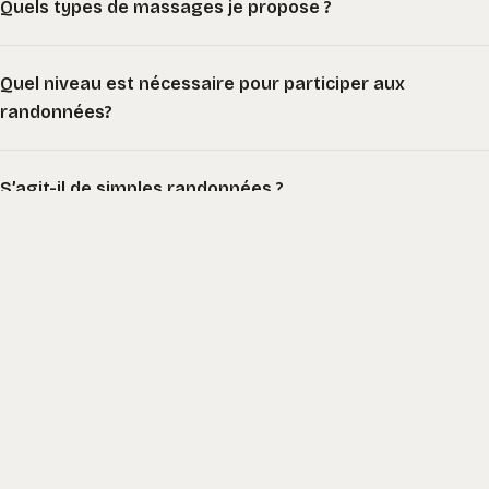
Quels types de massages je propose ?
Quel niveau est nécessaire pour participer aux
randonnées?
S’agit-il de simples randonnées ?
Que prévoir pour une randonnée ?
Où se déroulent les randonnées ?
À qui s’adressent les expériences Tao Terre & Ciel ?