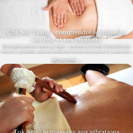
Chi Nei Tsang : comprendre le massage
viscéral et ses bienfaits
Massage taoïste du ventre au Vigan : comment le Chi Nei Tsang libère les
tensions viscérales, apaise le stress et redonne de la place à la respiration.
DÉCOUVRIR →
Tok Sen : le massage aux vibrations