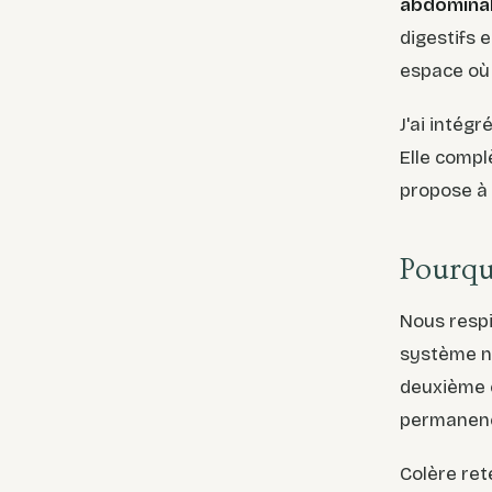
abdomina
digestifs e
espace où 
J'ai intég
Elle compl
propose à 
Pourqu
Nous respi
système ne
deuxième c
permanenc
Colère ret