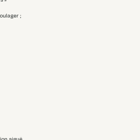
oulager ;
ion aiguë,