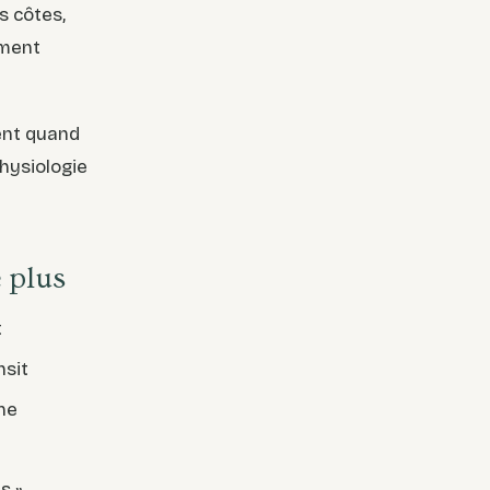
s côtes,
iment
sent quand
physiologie
e plus
t
nsit
he
s »