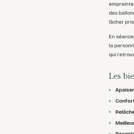
empreint
des ballon
lâcher pri
En séance,
la personn
qui retrou
Les bie
Apaise
Confort
Relâch
Meilleu
Recent