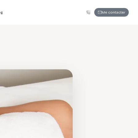
06 86 63 79 28
Me contacter
og