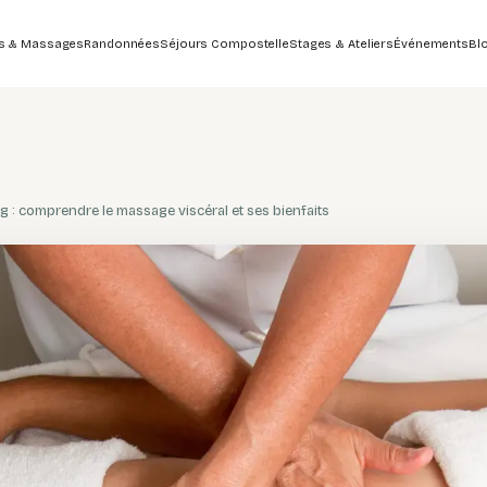
s & Massages
Randonnées
Séjours Compostelle
Stages & Ateliers
Événements
Bl
g : comprendre le massage viscéral et ses bienfaits