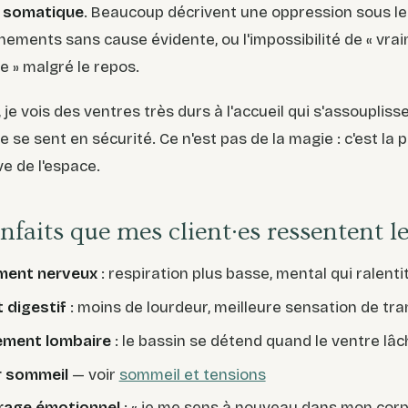
e
somatique
. Beaucoup décrivent une oppression sous le
nements sans cause évidente, ou l'impossibilité de « vra
se » malgré le repos.
 je vois des ventres très durs à l'accueil qui s'assouplis
e se sent en sécurité. Ce n'est pas de la magie : c'est la 
ve de l'espace.
nfaits que mes client·es ressentent l
ment nerveux
: respiration plus basse, mental qui ralenti
 digestif
: moins de lourdeur, meilleure sensation de tra
ement lombaire
: le bassin se détend quand le ventre lâc
r sommeil
— voir
sommeil et tensions
rage émotionnel
: « je me sens à nouveau dans mon corp