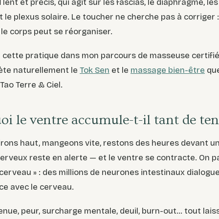
l
lent et précis, qui agit sur les fascias, le diaphragme, le
t le plexus solaire. Le toucher ne cherche pas à corriger :
le corps peut se réorganiser.
ré cette pratique dans mon parcours de masseuse certifi
ète naturellement le
Tok Sen
et le
massage bien-être
que
Tao Terre & Ciel.
oi le ventre accumule-t-il tant de ten
rons haut, mangeons vite, restons des heures devant un
rveux reste en alerte — et le ventre se contracte. On pa
erveau » : des millions de neurones intestinaux dialogu
e avec le cerveau.
enue, peur, surcharge mentale, deuil, burn-out… tout lais