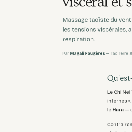
viscéral et 
Massage taoïste du ventr
les tensions viscérales, a
respiration.
Par
Magali Faugères
— Tao Terre &
Qu'est
Le Chi Nei 
internes »
le
Hara
— c
Contrairem