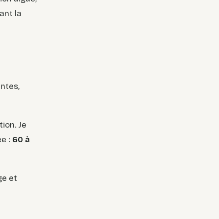
ant la
entes,
tion. Je
ée :
60 à
ge et