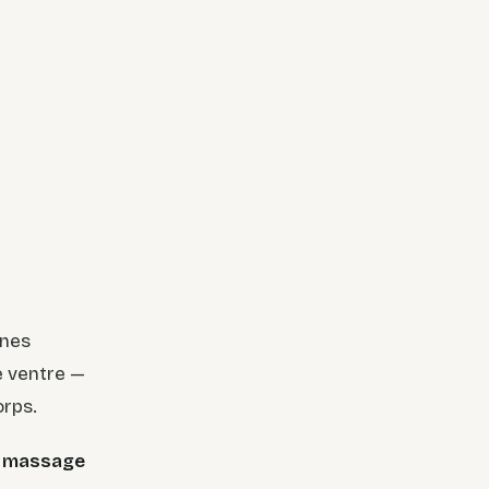
anes
le ventre —
orps.
n
massage