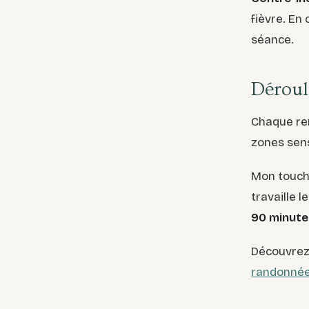
fièvre. En
séance.
Déroul
Chaque re
zones sens
Mon touche
travaille l
90 minute
Découvre
randonnée