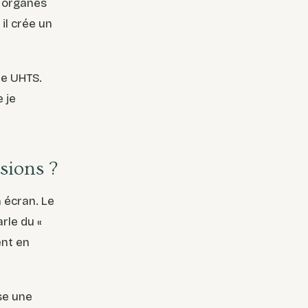
s organes
 il crée un
ée UHTS.
 je
sions ?
 écran. Le
rle du «
ent en
se une