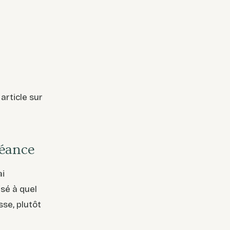
article sur
séance
ai
isé à quel
sse, plutôt