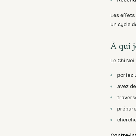
Les effets
un cycle d
À qui 
Le Chi Nei
portez 
avez de
travers
prépar
cherche
Contre-ind