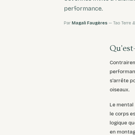
performance.
Par
Magali Faugères
— Tao Terre &
Qu'est
Contrairem
performan
s'arrête p
oiseaux.
Le mental 
le corps e
logique qu
en montag