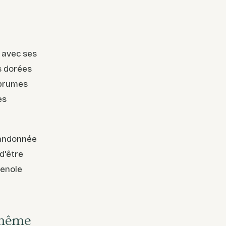
s avec ses
es dorées
 brumes
es
 randonnée
d'être
venole
 même