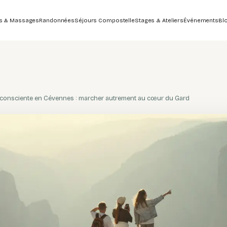
s & Massages
Randonnées
Séjours Compostelle
Stages & Ateliers
Événements
Bl
onsciente en Cévennes : marcher autrement au cœur du Gard