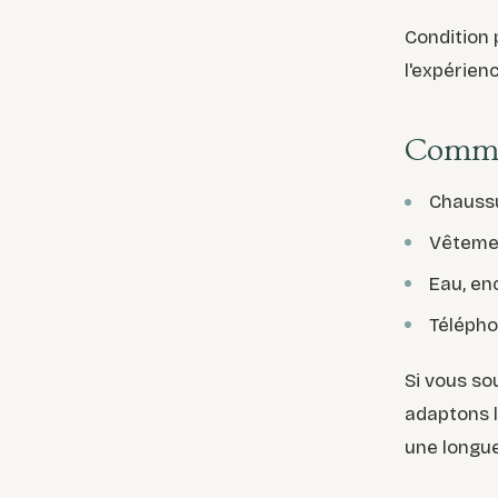
Condition 
l'expérien
Commen
Chaussu
Vêtemen
Eau, enc
Téléphon
Si vous so
adaptons l
une longue