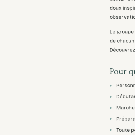
doux inspi
observatio
Le groupe
de chacun.
Découvrez 
Pour q
Personn
Débutan
Marcheu
Prépara
Toute pe