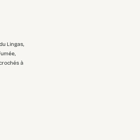
du Lingas,
rfumée,
ccrochés à