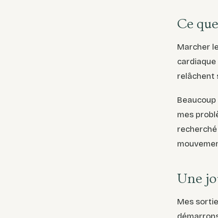
Ce que
Marcher l
cardiaque 
relâchent s
Beaucoup d
mes problè
recherché 
mouvement,
Une jo
Mes sortie
démarrons 