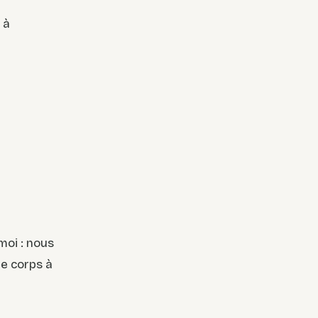
 à
moi : nous
le corps à