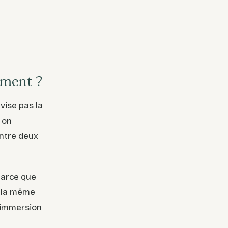
iment ?
vise pas la
 on
entre deux
 parce que
t la même
l'immersion