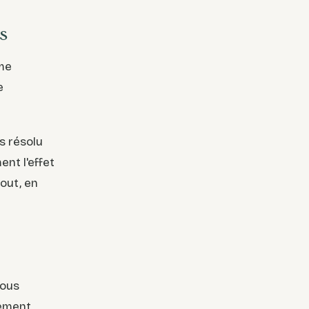
s
me
e
s résolu
nt l'effet
out, en
Nous
rement