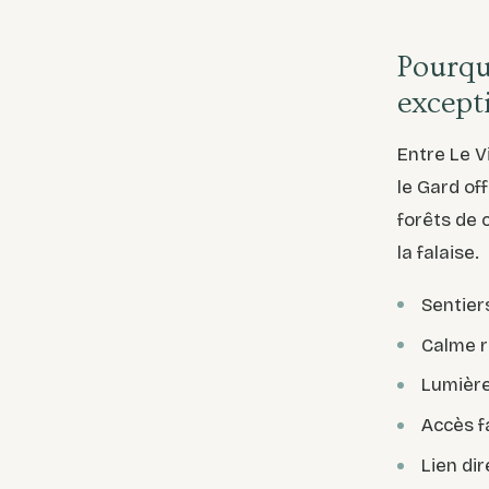
Pourqu
except
Entre Le V
le Gard of
forêts de 
la falaise.
Sentier
Calme re
Lumière
Accès f
Lien dir