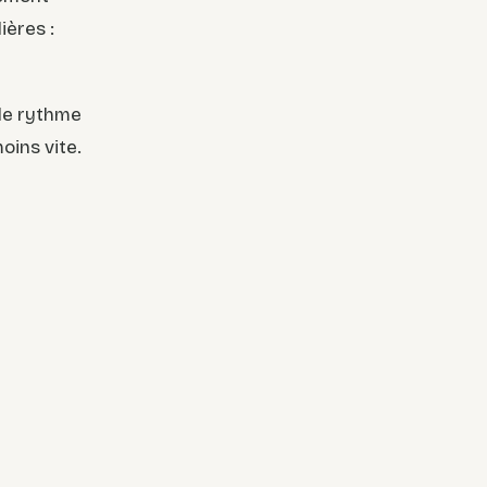
ières :
le rythme
oins vite.