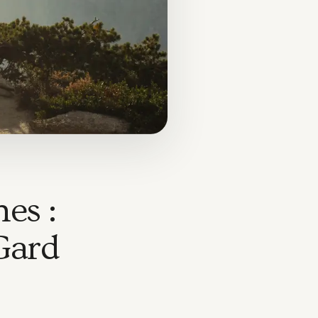
es :
Gard