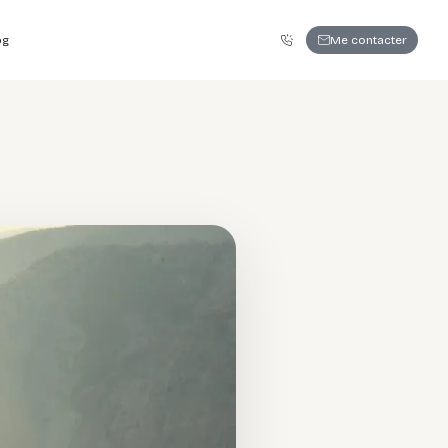
06 86 63 79 28
Me contacter
og