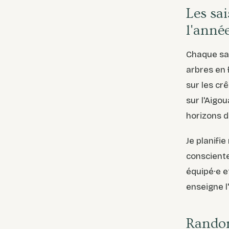
Les sa
l'anné
Chaque sai
arbres en 
sur les cr
sur l'Aigou
horizons 
Je planifi
consciente
équipé·e e
enseigne l'
Randon