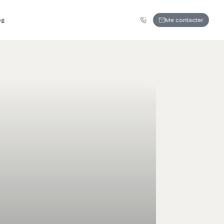
06 86 63 79 28
Me contacter
og