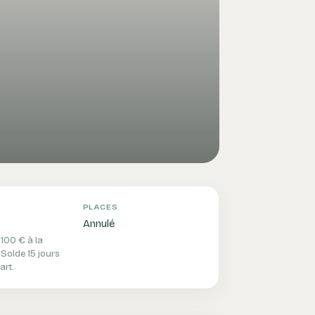
PLACES
Annulé
100 € à la
 Solde 15 jours
art.