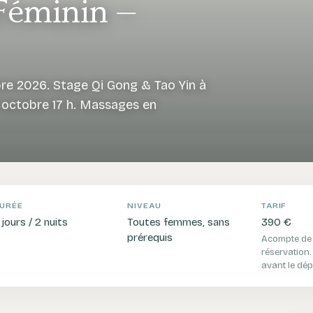
Féminin —
e 2026. Stage Qi Gong & Tao Yin à
4 octobre 17 h. Massages en
URÉE
NIVEAU
TARIF
 jours / 2 nuits
Toutes femmes, sans
390 €
prérequis
Acompte de 
réservation.
avant le dép