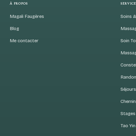
À PROPOS
SERVICE
Magali Faugères
Soins 
Blog
Massag
Me contacter
Soin T
Massag
Constel
Randon
Séjour
Chemin
Stages 
Tao Yi