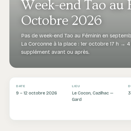
Week-end Tao au 
Octobre 2026
Pas de week-end Tao au Féminin en septembr
La Corconne à la place : 1er octobre 17 h → 
supplément avant ou après.
DATE
LIEU
D
9 – 12 octobre 2026
Le Cocon, Cazilhac —
3
Gard