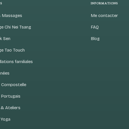
S
INFORMATIONS
& Massages
Me contacter
e Chi Nei Tsang
FAQ
ok Sen
Blog
e Tao Touch
lations familiales
nées
s Compostelle
 Portugais
& Ateliers
n Yoga